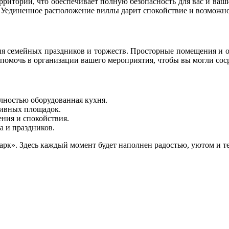
ритории, что обеспечивает полную безопасность для вас и ваши
 Уединенное расположение виллы дарит спокойствие и возможнос
ия семейных праздников и торжеств. Просторные помещения и 
помочь в организации вашего мероприятия, чтобы вы могли сос
лностью оборудованная кухня.
тивных площадок.
ения и спокойствия.
а и праздников.
арк». Здесь каждый момент будет наполнен радостью, уютом и т