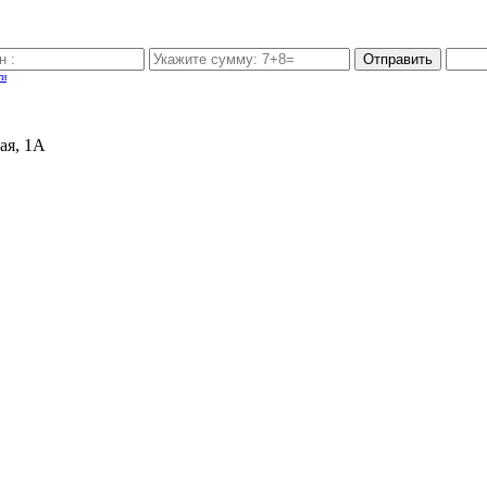
Отправить
ти
ая, 1А